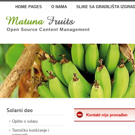
HOME PAGES
O NAMA
SLIKE SA GRADILIŠTA IZGRA
Open Source Content Management
Solarni deo
Kontakt nije pronađen
Opšte o solaru
Termičko korišćenje i
cenovnik